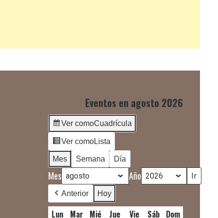
Eventos en agosto 2026
Ver como
Cuadrícula
Ver como
Lista
Mes
Semana
Día
Mes
Año
Anterior
Hoy
Lun
lunes
Mar
martes
Mié
miércoles
Jue
jueves
Vie
viernes
Sáb
sábado
Dom
domingo