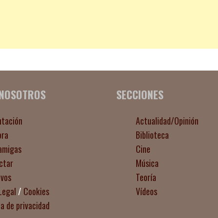
 NOSOTROS
SECCIONES
ntación
Actualidad/Opinión
ora
Biblioteca
amigas
Cine
ctar
Música
ivos
Teoría
Legal
/
Cookies
Vídeos
ca de privacidad