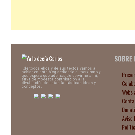
SOBRE
..de todos ellos y de sus textos vamos a
hablar en este blog dedicado al marxismo y
Prese
que espero que ademas de servirme a mi,
sirva de modesta contribución a la
Colab
divulgación de estas fantásticas ideas y
conceptos.
Webs 
Conta
Donat
Aviso 
Políti