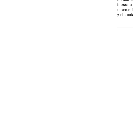
filosofí
economía
y el soc