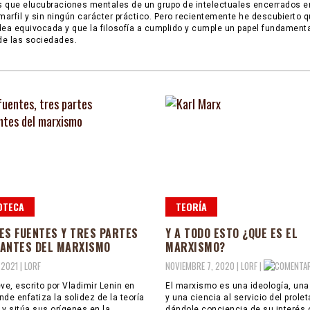
 que elucubraciones mentales de un grupo de intelectuales encerrados e
 marfil y sin ningún carácter práctico. Pero recientemente he descubierto 
dea equivocada y que la filosofía a cumplido y cumple un papel fundamenta
 de las sociedades.
OTECA
TEORÍA
ES FUENTES Y TRES PARTES
Y A TODO ESTO ¿QUE ES EL
ANTES DEL MARXISMO
MARXISMO?
 2021 |
LORF
NOVIEMBRE 7, 2020 |
LORF
|
ve, escrito por Vladimir Lenin en
El marxismo es una ideología, una 
nde enfatiza la solidez de la teoría
y una ciencia al servicio del prolet
 y sitúa sus orígenes en la
dándole conciencia de su interés 