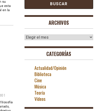
n su
que esta
l en la
ARCHIVOS
Archivos
CATEGORÍAS
Actualidad/Opinión
Biblioteca
Cine
Música
Teoría
1
Vídeos
filosofía
ariado,
objetivo