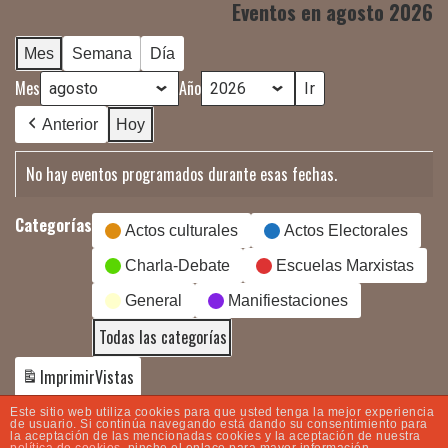
Eventos en agosto 2026
Mes
Semana
Día
Mes
Año
Anterior
Hoy
No hay eventos programados durante esas fechas.
Categorías
Actos culturales
Actos Electorales
Charla-Debate
Escuelas Marxistas
General
Manifiestaciones
Todas las categorías
Imprimir
Vistas
Este sitio web utiliza cookies para que usted tenga la mejor experiencia
de usuario. Si continúa navegando está dando su consentimiento para
la aceptación de las mencionadas cookies y la aceptación de nuestra