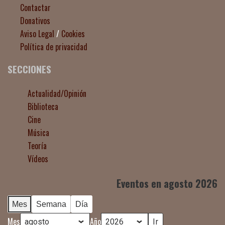
Contactar
Donativos
Aviso Legal
/
Cookies
Política de privacidad
SECCIONES
Actualidad/Opinión
Biblioteca
Cine
Música
Teoría
Vídeos
Eventos en agosto 2026
Mes
Semana
Día
Mes
Año