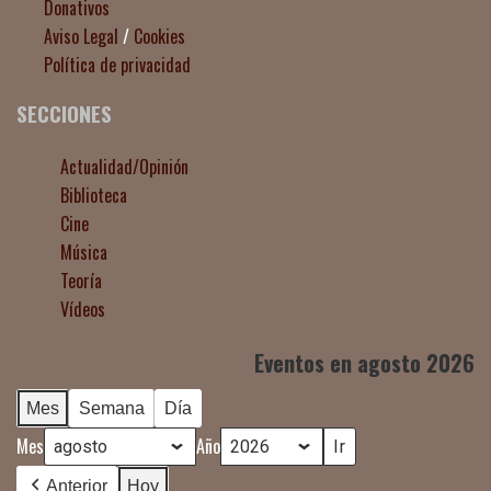
Donativos
Aviso Legal
/
Cookies
Política de privacidad
SECCIONES
Actualidad/Opinión
Biblioteca
Cine
Música
Teoría
Vídeos
Eventos en agosto 2026
Mes
Semana
Día
Mes
Año
Anterior
Hoy