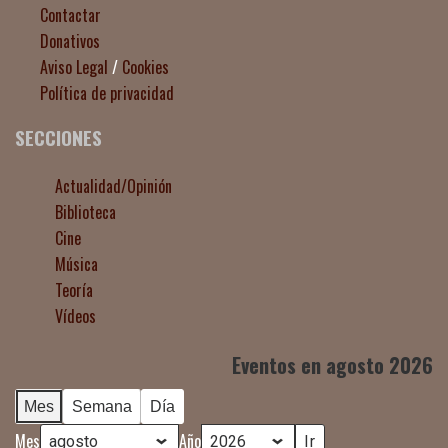
Contactar
Donativos
Aviso Legal
/
Cookies
Política de privacidad
SECCIONES
Actualidad/Opinión
Biblioteca
Cine
Música
Teoría
Vídeos
Eventos en agosto 2026
Mes
Semana
Día
Mes
Año