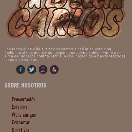
..de todos ellos y de sus textos vamos a hablar en este blog
dedicado al marxismo y que espero que ademas de servirme a mi,
sirva de modesta contribución a la divulgación de estas fantásticas
ideas y conceptos.
SOBRE NOSOTROS
Presentación
Colabora
Webs amigas
Contactar
Donativos