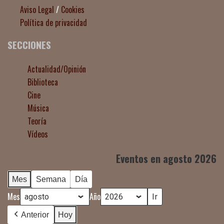
Aviso Legal
/
Cookies
Política de privacidad
SECCIONES
Actualidad/Opinión
Biblioteca
Cine
Música
Teoría
Vídeos
Eventos en agosto 2026
Mes
Semana
Día
Mes
Año
Anterior
Hoy