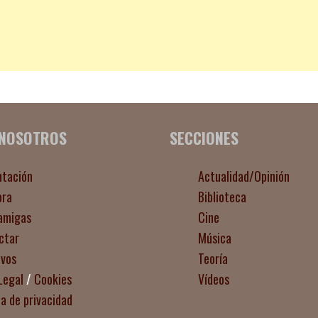
 NOSOTROS
SECCIONES
ntación
Actualidad/Opinión
ora
Biblioteca
amigas
Cine
ctar
Música
ivos
Teoría
Legal
/
Cookies
Vídeos
ca de privacidad