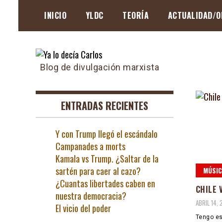
Skip
INICIO
YLDC
TEORÍA
ACTUALIDAD/O
to
content
Blog de divulgación marxista
ENTRADAS RECIENTES
Y con Trump llegó el escándalo
Campanades a morts
Kamala vs Trump. ¿Saltar de la
sartén para caer al cazo?
MÚSIC
¿Cuantas libertades caben en
CHILE 
nuestra democracia?
ABRIL 14, 
El vicio del poder
Tengo es