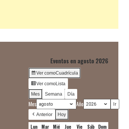
Eventos en agosto 2026
Ver como
Cuadrícula
Ver como
Lista
Mes
Semana
Día
Mes
Año
Anterior
Hoy
Lun
lunes
Mar
martes
Mié
miércoles
Jue
jueves
Vie
viernes
Sáb
sábado
Dom
domingo