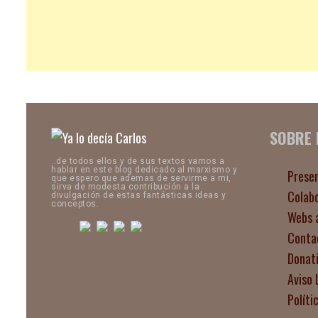
SOBRE
..de todos ellos y de sus textos vamos a
hablar en este blog dedicado al marxismo y
Prese
que espero que ademas de servirme a mi,
sirva de modesta contribución a la
Colab
divulgación de estas fantásticas ideas y
conceptos.
Webs 
Conta
Donat
Aviso 
Políti