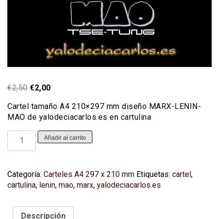
El
El
€
2,50
€
2,00
precio
precio
Cartel tamaño A4 210×297 mm diseño MARX-LENIN-
original
actual
MAO de yalodeciacarlos.es en cartulina
era:
es:
€2,50.
€2,00.
Cartel
Añadir al carrito
MARX-
LENIN-
MAO
Categoría:
Carteles A4 297 x 210 mm
Etiquetas:
cartel
,
(A4
cartulina
,
lenin
,
mao
,
marx
,
yalodeciacarlos.es
210x297
mm)
(cartulina)
Descripción