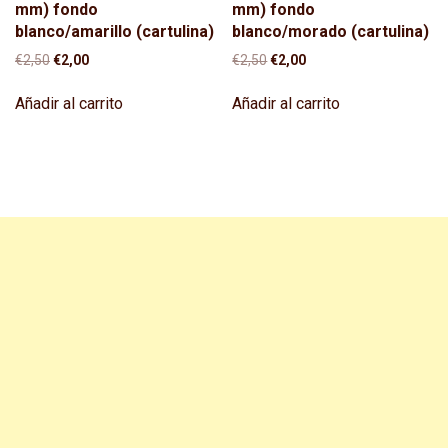
mm) fondo
mm) fondo
blanco/amarillo (cartulina)
blanco/morado (cartulina)
El
El
El
El
€
2,50
€
2,00
€
2,50
€
2,00
precio
precio
precio
precio
original
actual
original
actual
Añadir al carrito
Añadir al carrito
era:
es:
era:
es:
€2,50.
€2,00.
€2,50.
€2,00.