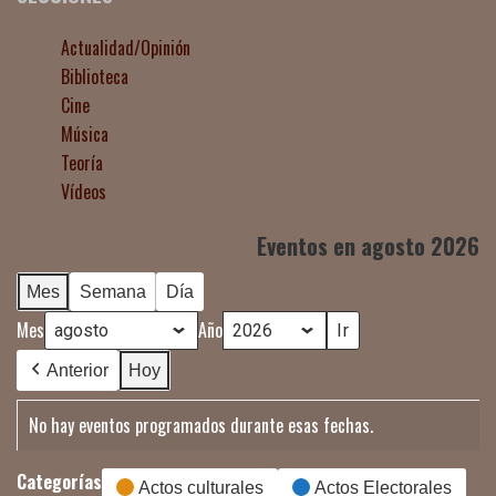
Actualidad/Opinión
Biblioteca
Cine
Música
Teoría
Vídeos
Eventos en agosto 2026
Mes
Semana
Día
Mes
Año
Anterior
Hoy
No hay eventos programados durante esas fechas.
Categorías
Actos culturales
Actos Electorales