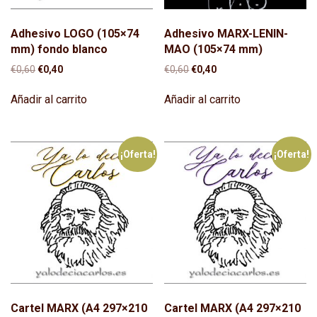
Adhesivo LOGO (105×74
Adhesivo MARX-LENIN-
mm) fondo blanco
MAO (105×74 mm)
El
El
El
El
€
0,60
€
0,40
€
0,60
€
0,40
precio
precio
precio
precio
original
actual
original
actual
Añadir al carrito
Añadir al carrito
era:
es:
era:
es:
€0,60.
€0,40.
€0,60.
€0,40.
¡Oferta!
¡Oferta!
Cartel MARX (A4 297×210
Cartel MARX (A4 297×210