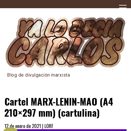
Skip
to
content
Blog de divulgación marxista
Cartel MARX-LENIN-MAO (A4
210×297 mm) (cartulina)
12 de enero de 2021 |
LORF