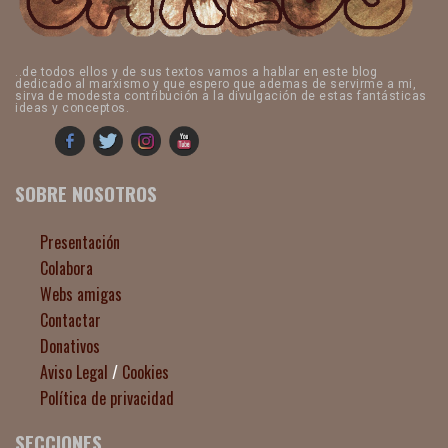
..de todos ellos y de sus textos vamos a hablar en este blog
dedicado al marxismo y que espero que ademas de servirme a mi,
sirva de modesta contribución a la divulgación de estas fantásticas
ideas y conceptos.
SOBRE NOSOTROS
Presentación
Colabora
Webs amigas
Contactar
Donativos
Aviso Legal
/
Cookies
Política de privacidad
SECCIONES