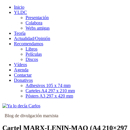
Skip
Inicio
to
YLDC
content
Presentación
Colabora
Webs amigas
Teoría
Actualidad/Opinión
Recomendamos
Libros
Películas
Discos
Vídeos
Agenda
Contactar
Donativos
Adhesivos 105 x 74 mm
Carteles A4 297 x 210 mm
Pósters A3 297 x 420 mm
Blog de divulgación marxista
Cartel MARX-LENIN-MAO (A4 210×297