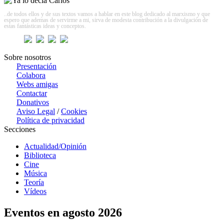
..de todos ellos y de sus textos vamos a hablar en este blog dedicado al marxismo y que
espero que ademas de servirme a mi, sirva de modesta contribución a la divulgación de
estas fantásticas ideas y conceptos.
Sobre nosotros
Presentación
Colabora
Webs amigas
Contactar
Donativos
Aviso Legal
/
Cookies
Política de privacidad
Secciones
Actualidad/Opinión
Biblioteca
Cine
Música
Teoría
Vídeos
Eventos en agosto 2026