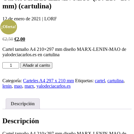
mm) (cartulina)
12 de enero de 2021 |
LORF
¡Oferta!
El
El
€
2,50
€
2,00
precio
precio
Cartel tamaño A4 210×297 mm diseño MARX-LENIN-MAO de
original
actual
yalodeciacarlos.es en cartulina
era:
es:
€2,50.
€2,00.
Cartel
Añadir al carrito
MARX-
LENIN-
MAO
Categoría:
Carteles A4 297 x 210 mm
Etiquetas:
cartel
,
cartulina
,
(A4
lenin
,
mao
,
marx
,
yalodeciacarlos.es
210x297
mm)
(cartulina)
Descripción
cantidad
Descripción
Cartel tamaño A4 210×297 mm diseño MARX-LENIN-MAO de