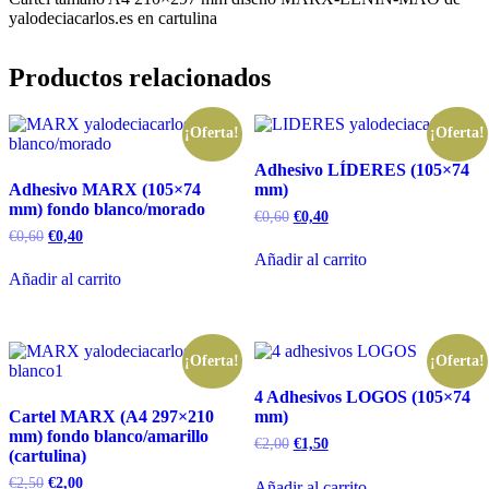
yalodeciacarlos.es en cartulina
Productos relacionados
¡Oferta!
¡Oferta!
Adhesivo LÍDERES (105×74
Adhesivo MARX (105×74
mm)
mm) fondo blanco/morado
El
El
€
0,60
€
0,40
precio
precio
El
El
€
0,60
€
0,40
original
actual
precio
precio
Añadir al carrito
era:
es:
original
actual
Añadir al carrito
€0,60.
€0,40.
era:
es:
€0,60.
€0,40.
¡Oferta!
¡Oferta!
4 Adhesivos LOGOS (105×74
Cartel MARX (A4 297×210
mm)
mm) fondo blanco/amarillo
El
El
€
2,00
€
1,50
(cartulina)
precio
precio
original
actual
El
El
€
2,50
€
2,00
Añadir al carrito