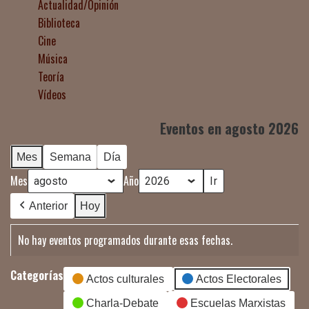
Actualidad/Opinión
Biblioteca
Cine
Música
Teoría
Vídeos
Eventos en agosto 2026
Mes
Semana
Día
Mes
Año
Anterior
Hoy
No hay eventos programados durante esas fechas.
Categorías
Actos culturales
Actos Electorales
Charla-Debate
Escuelas Marxistas