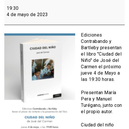
Presentación
del
19:30
libro
4 de mayo de 2023
Ciudad
del
Niño
Ediciones
Contrabando y
Bartleby presentan
el libro "Ciudad del
Niño" de José del
Carmen el próximo
jueve 4 de Mayo a
las 19:30 horas.
Presentan María
Pera y Manuel
Turégano, junto con
el propio autor.
Ciudad del niño