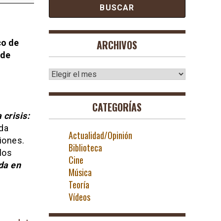
co de
ARCHIVOS
 de
Archivos
CATEGORÍAS
 crisis:
ida
Actualidad/Opinión
iones.
Biblioteca
los
Cine
da en
Música
Teoría
Vídeos