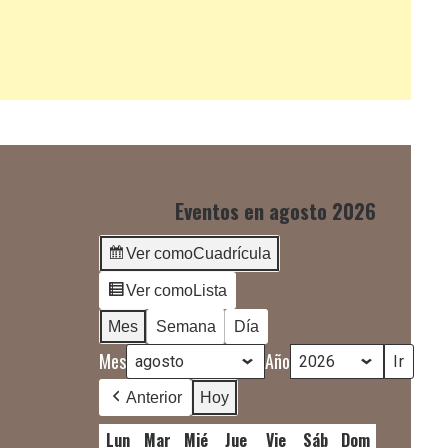
Eventos en agosto 2026
Ver como
Cuadrícula
Ver como
Lista
Mes
Semana
Día
Mes
Año
Anterior
Hoy
Lun
lunes
Mar
martes
Mié
miércoles
Jue
jueves
Vie
viernes
Sáb
sábado
Dom
domingo