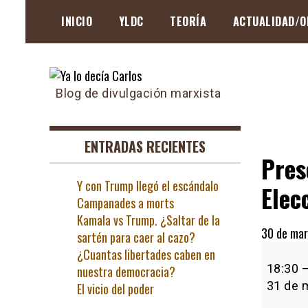
Skip
INICIO
YLDC
TEORÍA
ACTUALIDAD/O
to
content
Blog de divulgación marxista
ENTRADAS RECIENTES
Pres
Y con Trump llegó el escándalo
Elec
Campanades a morts
Kamala vs Trump. ¿Saltar de la
30 de mar
sartén para caer al cazo?
Present
¿Cuantas libertades caben en
de
18:30
nuestra democracia?
Recorte
31 de 
El vicio del poder
Cero