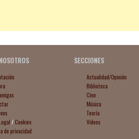
 NOSOTROS
SECCIONES
ntación
Actualidad/Opinión
ora
Biblioteca
amigas
Cine
ctar
Música
ivos
Teoría
Legal
/
Cookies
Vídeos
ca de privacidad