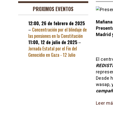
para
PROXIMOS EVENTOS
las
Eleccio
Mañana 3
12:00,
26 de febrero de 2025
de
Present
–
Concentración por el blindaje de
Madrid
Madrid y
las pensiones en la Constitución
2021
11:00,
12 de julio de 2025
–
Jornada Estatal por el Fin del
Genocidio en Gaza - 12 Julio
El centr
REDIST
represe
Desde h
wasap, y
campañ
Leer má