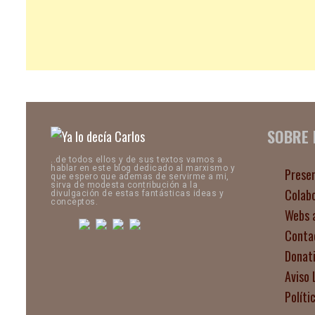
SOBRE
..de todos ellos y de sus textos vamos a
hablar en este blog dedicado al marxismo y
Prese
que espero que ademas de servirme a mi,
sirva de modesta contribución a la
Colab
divulgación de estas fantásticas ideas y
conceptos.
Webs 
Conta
Donat
Aviso 
Políti