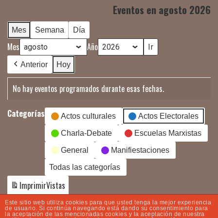
Eventos en agosto 2026
Mes
Semana
Día
Mes
Año
Anterior
Hoy
No hay eventos programados durante esas fechas.
Categorías
Actos culturales
Actos Electorales
Charla-Debate
Escuelas Marxistas
General
Manifiestaciones
Todas las categorías
Imprimir
Vistas
Este sitio web utiliza cookies para que usted tenga la mejor experiencia
de usuario. Si continúa navegando está dando su consentimiento para
la aceptación de las mencionadas cookies y la aceptación de nuestra