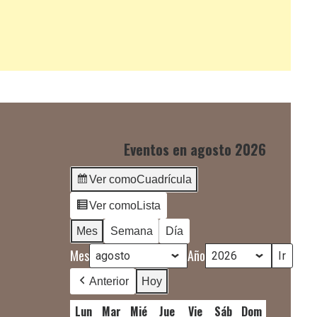
Eventos en agosto 2026
Ver como
Cuadrícula
Ver como
Lista
Mes
Semana
Día
Mes
Año
Anterior
Hoy
Lun
lunes
Mar
martes
Mié
miércoles
Jue
jueves
Vie
viernes
Sáb
sábado
Dom
domingo