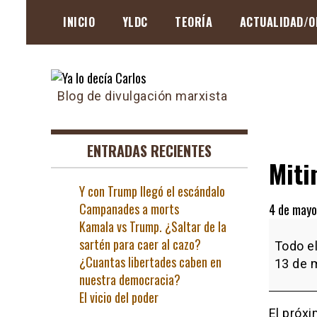
Skip
INICIO
YLDC
TEORÍA
ACTUALIDAD/O
to
content
Blog de divulgación marxista
ENTRADAS RECIENTES
Miti
Y con Trump llegó el escándalo
Campanades a morts
4 de mayo
Kamala vs Trump. ¿Saltar de la
Mitin
sartén para caer al cazo?
Recorte
Todo el
¿Cuantas libertades caben en
Cero
13 de 
nuestra democracia?
Trinquet
El vicio del poder
Pelayo
El próxi