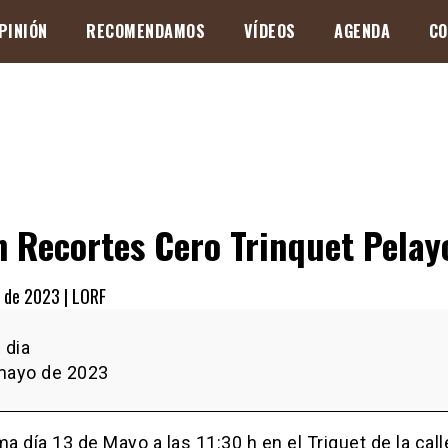
PINIÓN
RECOMENDAMOS
VÍDEOS
AGENDA
CO
n Recortes Cero Trinquet Pelay
 de 2023 |
LORF
s
 dia
mayo de 2023
ma día 13 de Mayo a las 11:30 h en el Triquet de la call