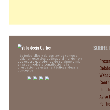
SOBRE
..de todos ellos y de sus textos vamos a
hablar en este blog dedicado al marxismo y
Prese
que espero que ademas de servirme a mi,
sirva de modesta contribución a la
Colab
divulgación de estas fantásticas ideas y
conceptos.
Webs 
Conta
Donat
Aviso 
Políti