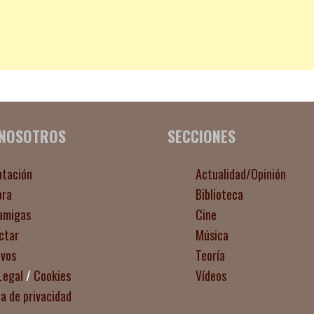
 NOSOTROS
SECCIONES
ntación
Actualidad/Opinión
ora
Biblioteca
amigas
Cine
ctar
Música
ivos
Teoría
Legal
/
Cookies
Vídeos
ca de privacidad