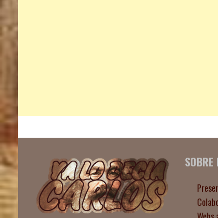
SOBRE
Prese
Colab
Webs 