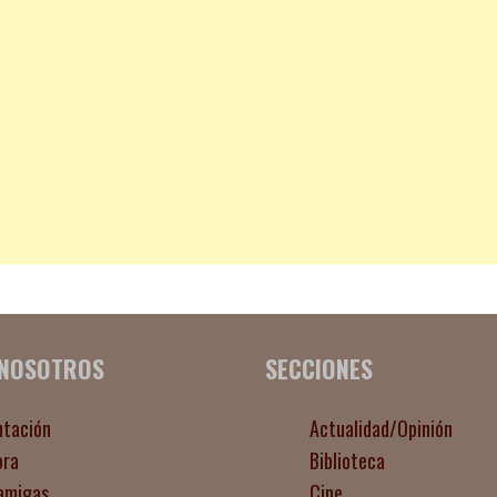
 NOSOTROS
SECCIONES
ntación
Actualidad/Opinión
ora
Biblioteca
amigas
Cine