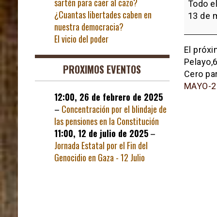
sartén para caer al cazo?
Recorte
Todo el
¿Cuantas libertades caben en
Cero
13 de 
nuestra democracia?
Trinquet
El vicio del poder
Pelayo
El próxi
Pelayo,6
PROXIMOS EVENTOS
Cero pa
MAYO-2
12:00,
26 de febrero de 2025
–
Concentración por el blindaje de
las pensiones en la Constitución
11:00,
12 de julio de 2025
–
Jornada Estatal por el Fin del
Genocidio en Gaza - 12 Julio