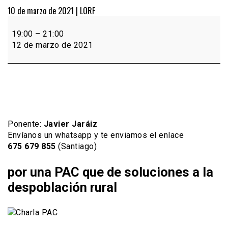
10 de marzo de 2021 |
LORF
Charla
telemática:
19:00
–
21:00
por
12 de marzo de 2021
una
PAC
que
de
soluciones
a
la
Ponente:
Javier Jaráiz
despoblación
Envíanos un whatsapp y te enviamos el enlace
rural
675 679 855
(Santiago)
por una PAC que de soluciones a la
despoblación rural