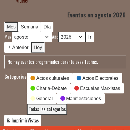
Vídeos
Eventos en agosto 2026
Mes
Semana
Día
Mes
Año
Anterior
Hoy
No hay eventos programados durante esas fechas.
Categorías
Actos culturales
Actos Electorales
Charla-Debate
Escuelas Marxistas
General
Manifiestaciones
Todas las categorías
Imprimir
Vistas