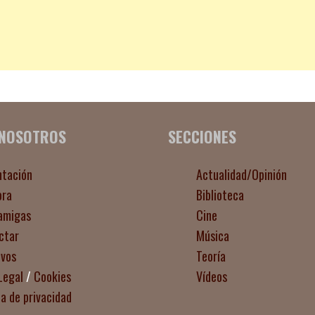
 NOSOTROS
SECCIONES
ntación
Actualidad/Opinión
ora
Biblioteca
amigas
Cine
ctar
Música
ivos
Teoría
Legal
/
Cookies
Vídeos
ca de privacidad