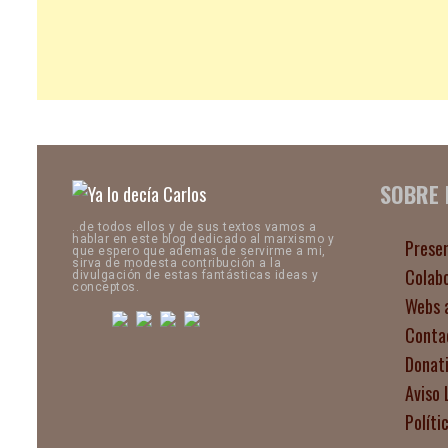
SOBRE
..de todos ellos y de sus textos vamos a
hablar en este blog dedicado al marxismo y
Prese
que espero que ademas de servirme a mi,
sirva de modesta contribución a la
Colab
divulgación de estas fantásticas ideas y
conceptos.
Webs 
Conta
Donat
Aviso 
Políti