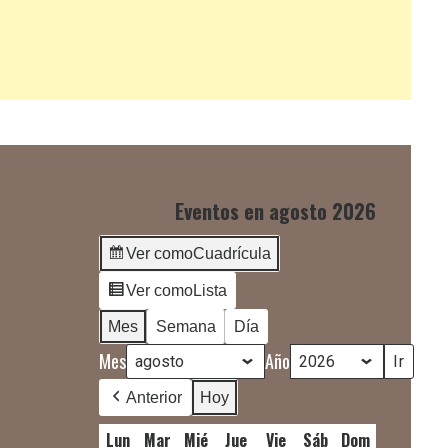
Eventos en agosto 2026
Ver como
Cuadrícula
Ver como
Lista
Mes
Semana
Día
Mes
Año
Anterior
Hoy
Lun
lunes
Mar
martes
Mié
miércoles
Jue
jueves
Vie
viernes
Sáb
sábado
Dom
domingo