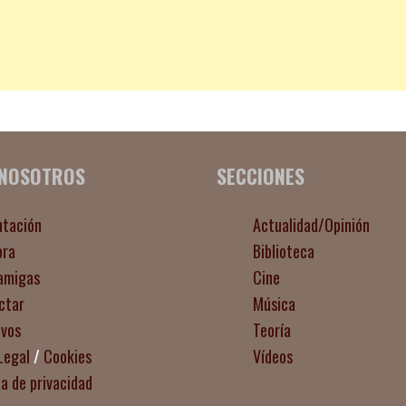
 NOSOTROS
SECCIONES
ntación
Actualidad/Opinión
ora
Biblioteca
amigas
Cine
ctar
Música
ivos
Teoría
Legal
/
Cookies
Vídeos
ca de privacidad