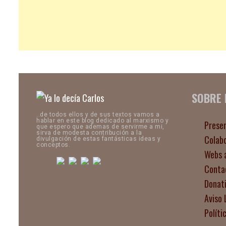
SOBRE
..de todos ellos y de sus textos vamos a
hablar en este blog dedicado al marxismo y
Prese
que espero que ademas de servirme a mi,
sirva de modesta contribución a la
Colab
divulgación de estas fantásticas ideas y
conceptos.
Webs 
Conta
Donat
Aviso 
Políti