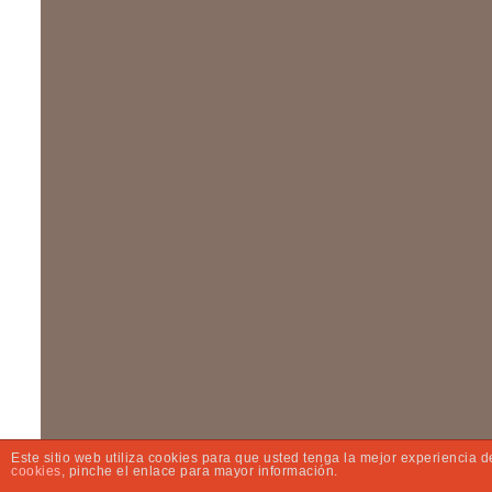
Este sitio web utiliza cookies para que usted tenga la mejor experiencia
cookies
, pinche el enlace para mayor información.
© 2020 YLDC