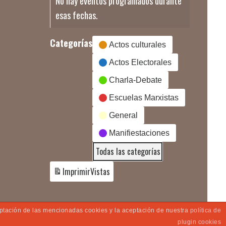
No hay eventos programados durante
esas fechas.
Categorías
Actos culturales
Actos Electorales
Charla-Debate
Escuelas Marxistas
General
Manifiestaciones
Todas las categorías
Imprimir
Vistas
ceptación de las mencionadas cookies y la aceptación de nuestra
política de
plugin cookies