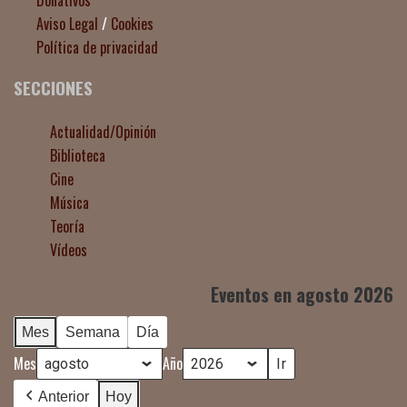
Donativos
Aviso Legal
/
Cookies
Política de privacidad
SECCIONES
Actualidad/Opinión
Biblioteca
Cine
Música
Teoría
Vídeos
Eventos en agosto 2026
Mes
Semana
Día
Mes
Año
Anterior
Hoy