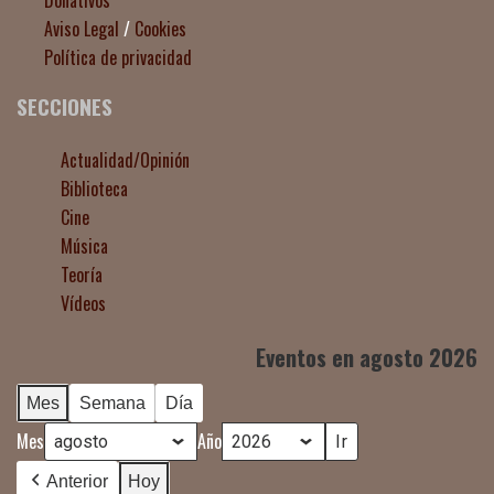
Donativos
Aviso Legal
/
Cookies
Política de privacidad
SECCIONES
Actualidad/Opinión
Biblioteca
Cine
Música
Teoría
Vídeos
Eventos en agosto 2026
Mes
Semana
Día
Mes
Año
Anterior
Hoy