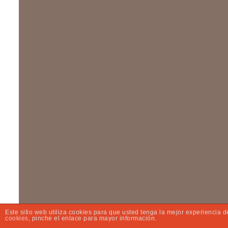
Este sitio web utiliza cookies para que usted tenga la mejor experiencia
cookies
, pinche el enlace para mayor información.
© 2020 YLDC