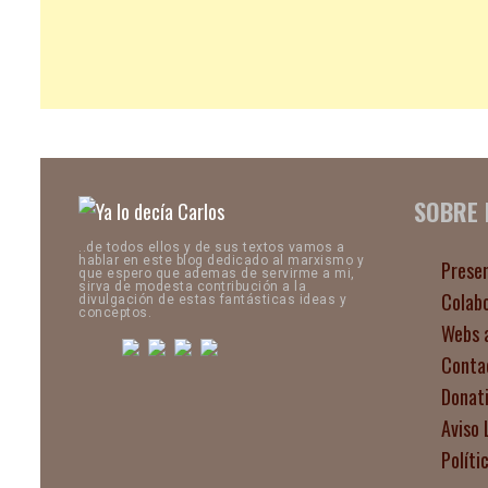
SOBRE
..de todos ellos y de sus textos vamos a
hablar en este blog dedicado al marxismo y
Prese
que espero que ademas de servirme a mi,
sirva de modesta contribución a la
Colab
divulgación de estas fantásticas ideas y
conceptos.
Webs 
Conta
Donat
Aviso 
Políti