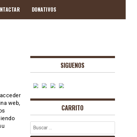
NTACTAR
DONATIVOS
SIGUENOS
 acceder
ina web,
CARRITO
os
diendo
Buscar:
su