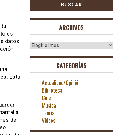
 tu
ARCHIVOS
to es
us datos
Archivos
ración
CATEGORÍAS
una
es. Esta
Actualidad/Opinión
Biblioteca
Cine
Música
uardar
Teoría
antalla.
Vídeos
ones de
eso
okies de