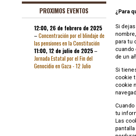
PROXIMOS EVENTOS
¿Para q
Si dejas
12:00,
26 de febrero de 2025
nombre,
–
Concentración por el blindaje de
para tu 
las pensiones en la Constitución
cuando 
11:00,
12 de julio de 2025
–
de un a
Jornada Estatal por el Fin del
Genocidio en Gaza - 12 Julio
Si tiene
cookie 
cookie n
navegad
Cuando 
tu infor
Las coo
pantall
perdurar