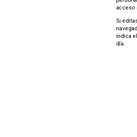
acceso 
Si edita
navegad
indica e
día.