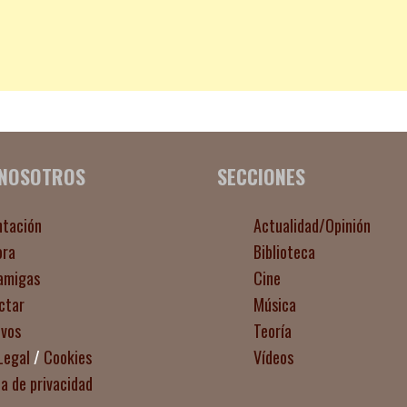
 NOSOTROS
SECCIONES
ntación
Actualidad/Opinión
ora
Biblioteca
amigas
Cine
ctar
Música
ivos
Teoría
Legal
/
Cookies
Vídeos
ca de privacidad