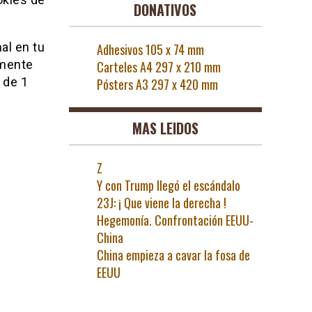
DONATIVOS
al en tu
Adhesivos 105 x 74 mm
emente
Carteles A4 297 x 210 mm
 de 1
Pósters A3 297 x 420 mm
MAS LEIDOS
Z
Y con Trump llegó el escándalo
23J: ¡ Que viene la derecha !
Hegemonía. Confrontación EEUU-
China
China empieza a cavar la fosa de
EEUU