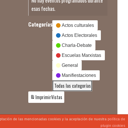
No hay eventos programados durante
esas fechas.
Categorías
Actos culturales
Actos Electorales
Charla-Debate
Escuelas Marxistas
General
Manifiestaciones
Todas las categorías
Imprimir
Vistas
ceptación de las mencionadas cookies y la aceptación de nuestra
política de
plugin cookies