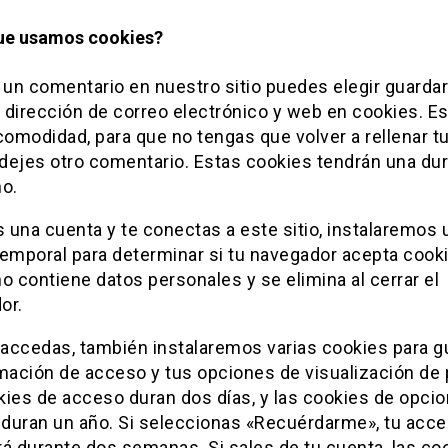
ue usamos cookies?
 un comentario en nuestro sitio puedes elegir guardar
 dirección de correo electrónico y web en cookies. Es
comodidad, para que no tengas que volver a rellenar t
dejes otro comentario. Estas cookies tendrán una du
ño.
s una cuenta y te conectas a este sitio, instalaremos 
temporal para determinar si tu navegador acepta cooki
o contiene datos personales y se elimina al cerrar el
or.
accedas, también instalaremos varias cookies para g
mación de acceso y tus opciones de visualización de p
kies de acceso duran dos días, y las cookies de opci
a duran un año. Si seleccionas «Recuérdarme», tu acc
á durante dos semanas. Si sales de tu cuenta, las co