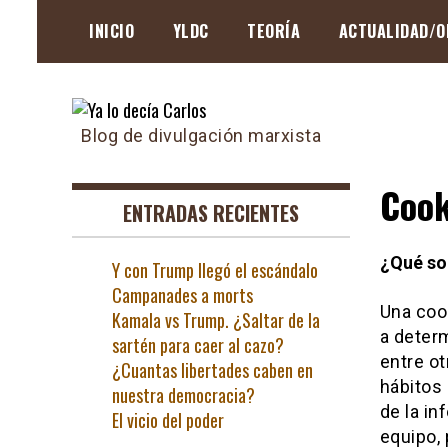
Skip
INICIO
YLDC
TEORÍA
ACTUALIDAD/O
to
content
Blog de divulgación marxista
Cook
ENTRADAS RECIENTES
¿Qué so
Y con Trump llegó el escándalo
Campanades a morts
Una coo
Kamala vs Trump. ¿Saltar de la
a deter
sartén para caer al cazo?
entre o
¿Cuantas libertades caben en
hábitos
nuestra democracia?
de la in
El vicio del poder
equipo, 