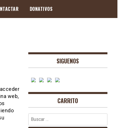
NTACTAR
DONATIVOS
SIGUENOS
 acceder
ina web,
CARRITO
os
diendo
Buscar:
su