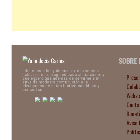
SOBRE
..de todos ellos y de sus textos vamos a
hablar en este blog dedicado al marxismo y
Prese
que espero que ademas de servirme a mi,
sirva de modesta contribución a la
Colab
divulgación de estas fantásticas ideas y
conceptos.
Webs 
Conta
Donat
Aviso 
Políti