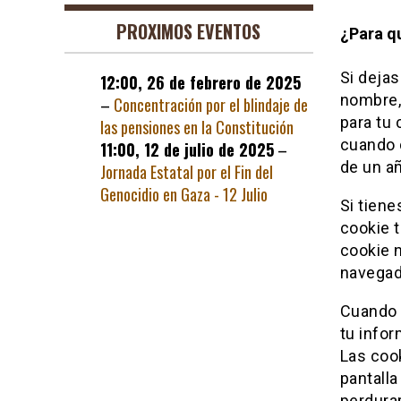
PROXIMOS EVENTOS
¿Para q
Si dejas
12:00,
26 de febrero de 2025
nombre,
–
Concentración por el blindaje de
para tu 
las pensiones en la Constitución
cuando 
11:00,
12 de julio de 2025
–
de un a
Jornada Estatal por el Fin del
Genocidio en Gaza - 12 Julio
Si tiene
cookie 
cookie n
navegad
Cuando 
tu infor
Las coo
pantall
perdurar