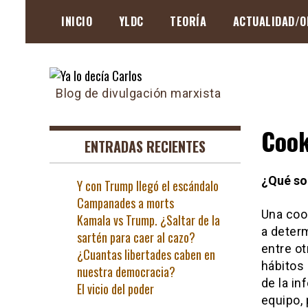
Skip
INICIO
YLDC
TEORÍA
ACTUALIDAD/O
to
content
Blog de divulgación marxista
Cook
ENTRADAS RECIENTES
¿Qué so
Y con Trump llegó el escándalo
Campanades a morts
Una coo
Kamala vs Trump. ¿Saltar de la
a deter
sartén para caer al cazo?
entre o
¿Cuantas libertades caben en
hábitos
nuestra democracia?
de la in
El vicio del poder
equipo, 