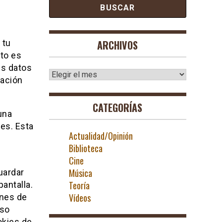
 tu
ARCHIVOS
to es
us datos
Archivos
ración
CATEGORÍAS
una
es. Esta
Actualidad/Opinión
Biblioteca
Cine
Música
uardar
Teoría
antalla.
Vídeos
ones de
eso
okies de