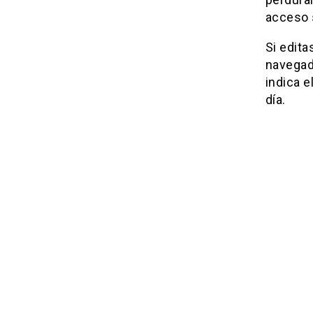
acceso 
Si edita
navegad
indica e
día.