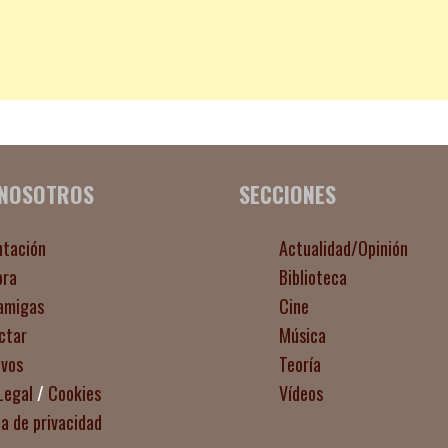
 NOSOTROS
SECCIONES
ntación
Actualidad/Opinión
ora
Biblioteca
amigas
Cine
ctar
Música
ivos
Teoría
Legal
/
Cookies
Vídeos
ca de privacidad