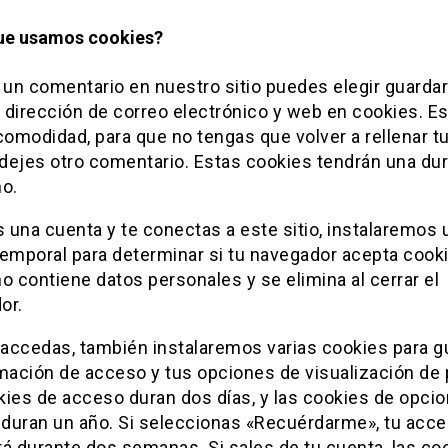
ue usamos cookies?
 un comentario en nuestro sitio puedes elegir guardar
 dirección de correo electrónico y web en cookies. Es
comodidad, para que no tengas que volver a rellenar t
dejes otro comentario. Estas cookies tendrán una du
ño.
s una cuenta y te conectas a este sitio, instalaremos 
temporal para determinar si tu navegador acepta cooki
o contiene datos personales y se elimina al cerrar el
or.
accedas, también instalaremos varias cookies para g
mación de acceso y tus opciones de visualización de p
kies de acceso duran dos días, y las cookies de opci
a duran un año. Si seleccionas «Recuérdarme», tu acc
á durante dos semanas. Si sales de tu cuenta, las co