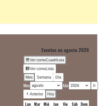
Eventos en agosto 2026
Ver como
Cuadrícula
Ver como
Lista
Mes
Semana
Día
Mes
Año
Anterior
Hoy
Lun
lunes
Mar
martes
Mié
miércoles
Jue
jueves
Vie
viernes
Sáb
sábado
Dom
domingo