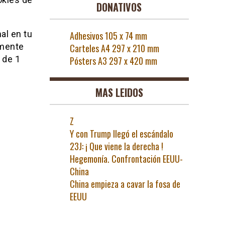
DONATIVOS
al en tu
Adhesivos 105 x 74 mm
emente
Carteles A4 297 x 210 mm
 de 1
Pósters A3 297 x 420 mm
MAS LEIDOS
Z
Y con Trump llegó el escándalo
23J: ¡ Que viene la derecha !
Hegemonía. Confrontación EEUU-
China
China empieza a cavar la fosa de
EEUU