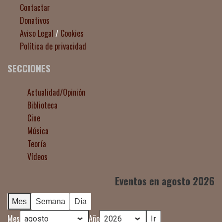
Contactar
Donativos
Aviso Legal
/
Cookies
Política de privacidad
SECCIONES
Actualidad/Opinión
Biblioteca
Cine
Música
Teoría
Vídeos
Eventos en agosto 2026
Mes
Semana
Día
Mes
Año