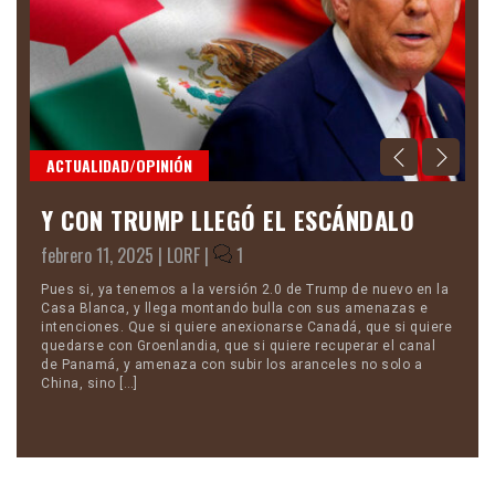
ACTUALIDAD/OPINIÓN
M
Y CON TRUMP LLEGÓ EL ESCÁNDALO
C
febrero 11, 2025 |
LORF
|
1
no
por
Pues si, ya tenemos a la versión 2.0 de Trump de nuevo en la
Di
ta
Casa Blanca, y llega montando bulla con sus amenazas e
su
intenciones. Que si quiere anexionarse Canadá, que si quiere
de
r
quedarse con Groenlandia, que si quiere recuperar el canal
me
n
de Panamá, y amenaza con subir los aranceles no solo a
as
China, sino […]
Za