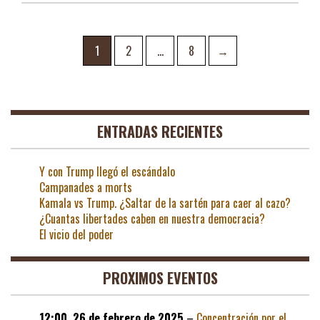
Navegación
Page
Page
Page
1
2
…
8
→
de
entradas
ENTRADAS RECIENTES
Y con Trump llegó el escándalo
Campanades a morts
Kamala vs Trump. ¿Saltar de la sartén para caer al cazo?
¿Cuantas libertades caben en nuestra democracia?
El vicio del poder
PROXIMOS EVENTOS
12:00,
26 de febrero de 2025
–
Concentración por el