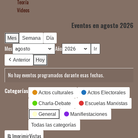
Teoría
Vídeos
Eventos en agosto 2026
Mes
Semana
Día
Mes
Año
Anterior
Hoy
No hay eventos programados durante esas fechas.
Categorías
Actos culturales
Actos Electorales
Charla-Debate
Escuelas Marxistas
General
Manifiestaciones
Todas las categorías
Imprimir
Vistas