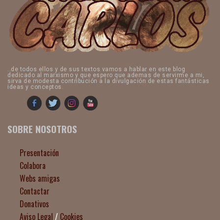
..de todos ellos y de sus textos vamos a hablar en este blog
dedicado al marxismo y que espero que ademas de servirme a mi,
sirva de modesta contribución a la divulgación de estas fantásticas
ideas y conceptos.
SOBRE NOSOTROS
Presentación
Colabora
Webs amigas
Contactar
Donativos
Aviso Legal
/
Cookies