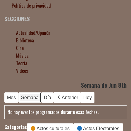
Política de privacidad
SECCIONES
Actualidad/Opinión
Biblioteca
Cine
Música
Teoría
Vídeos
Semana de Jun 8th
Mes
Semana
Día
Anterior
Hoy
No hay eventos programados durante esas fechas.
Categorías
Actos culturales
Actos Electorales