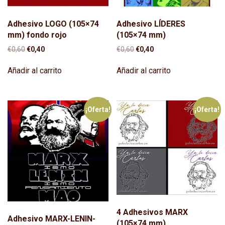
Adhesivo LOGO (105×74
Adhesivo LÍDERES
mm) fondo rojo
(105×74 mm)
El
El
El
El
€
0,60
€
0,40
€
0,60
€
0,40
precio
precio
precio
precio
original
actual
original
actual
Añadir al carrito
Añadir al carrito
era:
es:
era:
es:
€0,60.
€0,40.
€0,60.
€0,40.
¡Oferta!
¡Oferta!
4 Adhesivos MARX
Adhesivo MARX-LENIN-
(105×74 mm)