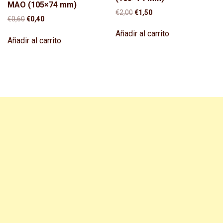
MAO (105×74 mm)
El
El
€
2,00
€
1,50
El
El
€
0,60
€
0,40
precio
precio
precio
precio
original
actual
Añadir al carrito
original
actual
Añadir al carrito
era:
es:
era:
es:
€2,00.
€1,50.
€0,60.
€0,40.