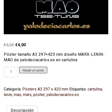
El
El
€
5,00
€
4,00
precio
precio
Póster tamaño A3 297×420 mm diseño MARX-LENIN-
original
actual
MAO de yalodeciacarlos.es en cartulina
era:
es:
€5,00.
€4,00.
Póster
Añadir al carrito
MARX-
LENIN-
MAO
Categoría:
Pósters A3 297 x 420 mm
Etiquetas:
cartulina
,
(A3
lenin
,
mao
,
marx
,
póster
,
yalodeciacarlos.es
297x420
mm)
(cartulina)
Descripción