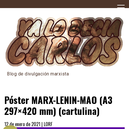
Skip
to
content
Blog de divulgación marxista
Póster MARX-LENIN-MAO (A3
297×420 mm) (cartulina)
12 de enero de 2021 |
LORF