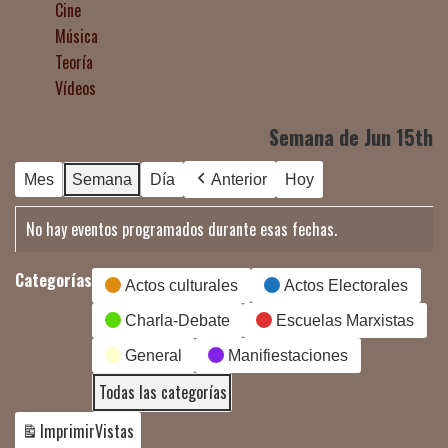
Cine
Música
Teoría
Vídeos
Semana de Jun 15th
Mes
Semana
Día
Anterior
Hoy
No hay eventos programados durante esas fechas.
Categorías
Actos culturales
Actos Electorales
Charla-Debate
Escuelas Marxistas
General
Manifiestaciones
Todas las categorías
Imprimir
Vistas