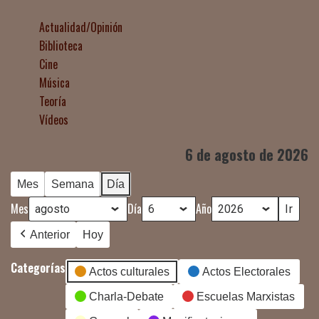
Actualidad/Opinión
Biblioteca
Cine
Música
Teoría
Vídeos
6 de agosto de 2026
Mes
Semana
Día
Mes
Día
Año
Anterior
Hoy
Categorías
Actos culturales
Actos Electorales
Charla-Debate
Escuelas Marxistas