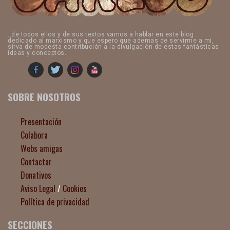
..de todos ellos y de sus textos vamos a hablar en este blog
dedicado al marxismo y que espero que ademas de servirme a mi,
sirva de modesta contribución a la divulgación de estas fantásticas
ideas y conceptos.
SOBRE NOSOTROS
Presentación
Colabora
Webs amigas
Contactar
Donativos
Aviso Legal
/
Cookies
Política de privacidad
SECCIONES