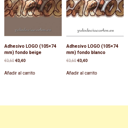
Adhesivo LOGO (105×74
Adhesivo LOGO (105×74
mm) fondo beige
mm) fondo blanco
El
El
El
El
€
0,60
€
0,40
€
0,60
€
0,40
precio
precio
precio
precio
original
actual
original
actual
Añadir al carrito
Añadir al carrito
era:
es:
era:
es:
€0,60.
€0,40.
€0,60.
€0,40.