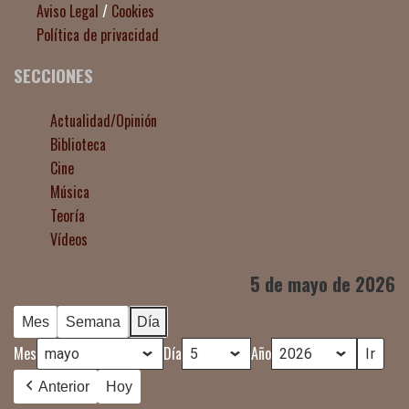
Aviso Legal
/
Cookies
Política de privacidad
SECCIONES
Actualidad/Opinión
Biblioteca
Cine
Música
Teoría
Vídeos
5 de mayo de 2026
Mes
Semana
Día
Mes
Día
Año
Anterior
Hoy