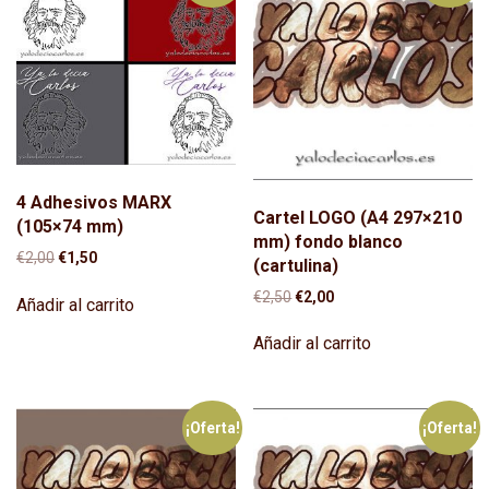
4 Adhesivos MARX
Cartel LOGO (A4 297×210
(105×74 mm)
mm) fondo blanco
El
El
€
2,00
€
1,50
(cartulina)
precio
precio
El
El
€
2,50
€
2,00
original
actual
Añadir al carrito
precio
precio
era:
es:
original
actual
€2,00.
€1,50.
Añadir al carrito
era:
es:
€2,50.
€2,00.
¡Oferta!
¡Oferta!