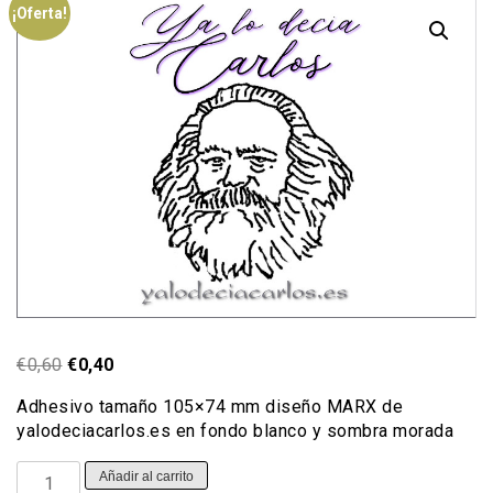
¡Oferta!
El
El
€
0,60
€
0,40
precio
precio
Adhesivo tamaño 105×74 mm diseño MARX de
original
actual
yalodeciacarlos.es en fondo blanco y sombra morada
era:
es:
€0,60.
€0,40.
Adhesivo
Añadir al carrito