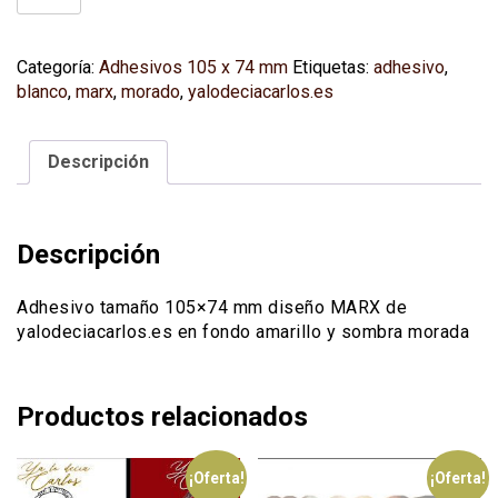
MARX
(105x74
mm)
Categoría:
Adhesivos 105 x 74 mm
Etiquetas:
adhesivo
,
fondo
blanco
,
marx
,
morado
,
yalodeciacarlos.es
blanco/morado
cantidad
Descripción
Descripción
Adhesivo tamaño 105×74 mm diseño MARX de
yalodeciacarlos.es en fondo amarillo y sombra morada
Productos relacionados
¡Oferta!
¡Oferta!