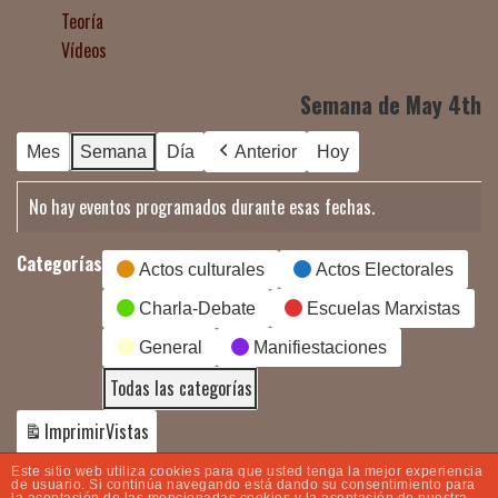
Teoría
Vídeos
Semana de May 4th
Mes
Semana
Día
Anterior
Hoy
No hay eventos programados durante esas fechas.
Categorías
Actos culturales
Actos Electorales
Charla-Debate
Escuelas Marxistas
General
Manifiestaciones
Todas las categorías
Imprimir
Vistas
Este sitio web utiliza cookies para que usted tenga la mejor experiencia
de usuario. Si continúa navegando está dando su consentimiento para