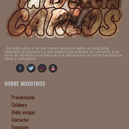
..de todos ellos y de sus textos vamos a hablar en este blog
dedicado al marxismo y que espero que ademas de servirme a mi,
sirva de modesta contribución a la divulgación de estas fantásticas
ideas y conceptos.
SOBRE NOSOTROS
Presentación
Colabora
Webs amigas
Contactar
Donativos