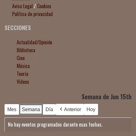
Aviso Legal
/
Cookies
Política de privacidad
SECCIONES
Actualidad/Opinión
Biblioteca
Cine
Música
Teoría
Vídeos
Semana de Jun 15th
Mes
Semana
Día
Anterior
Hoy
No hay eventos programados durante esas fechas.