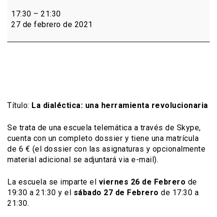
Quinta
Escuela
17:30
–
21:30
del
27 de febrero de 2021
Ciclo
de
Filosofía
Marxista
Título:
La dialéctica: una herramienta revolucionaria
Se trata de una escuela telemática a través de Skype,
cuenta con un completo dossier y tiene una matrícula
de 6 € (el dossier con las asignaturas y opcionalmente
material adicional se adjuntará via e-mail).
La escuela se imparte el
viernes 26 de Febrero
de
19:30 a 21:30 y el
sábado 27 de Febrero
de 17:30 a
21:30.