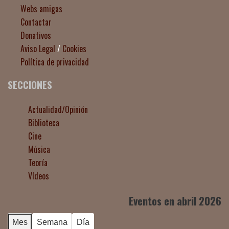
Webs amigas
Contactar
Donativos
Aviso Legal
/
Cookies
Política de privacidad
SECCIONES
Actualidad/Opinión
Biblioteca
Cine
Música
Teoría
Vídeos
Eventos en abril 2026
Mes
Semana
Día