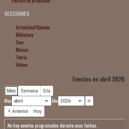
Política de privacidad
SECCIONES
Actualidad/Opinión
Biblioteca
Cine
Música
Teoría
Vídeos
Eventos en abril 2026
Mes
Semana
Día
Mes
Año
Anterior
Hoy
No hay eventos programados durante esas fechas.