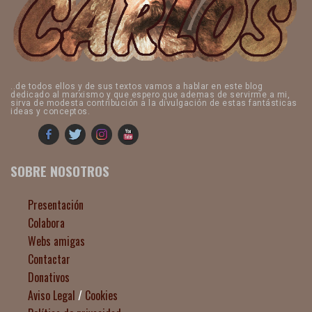
..de todos ellos y de sus textos vamos a hablar en este blog
dedicado al marxismo y que espero que ademas de servirme a mi,
sirva de modesta contribución a la divulgación de estas fantásticas
ideas y conceptos.
SOBRE NOSOTROS
Presentación
Colabora
Webs amigas
Contactar
Donativos
Aviso Legal
/
Cookies