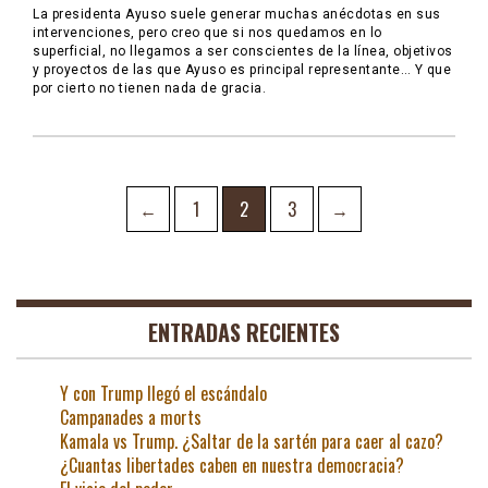
La presidenta Ayuso suele generar muchas anécdotas en sus
intervenciones, pero creo que si nos quedamos en lo
superficial, no llegamos a ser conscientes de la línea, objetivos
y proyectos de las que Ayuso es principal representante… Y que
por cierto no tienen nada de gracia.
Navegación
Page
Page
Page
←
1
2
3
→
de
entradas
ENTRADAS RECIENTES
Y con Trump llegó el escándalo
Campanades a morts
Kamala vs Trump. ¿Saltar de la sartén para caer al cazo?
¿Cuantas libertades caben en nuestra democracia?