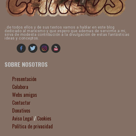
..de todos ellos y de sus textos vamos a hablar en este blog
dedicado al marxismo y que espero que ademas de servirme a mi,
sirva de modesta contribución a la divulgación de estas fantásticas
ideas y conceptos.
SOBRE NOSOTROS
Presentación
Colabora
Webs amigas
Contactar
Donativos
Aviso Legal
/
Cookies
Política de privacidad