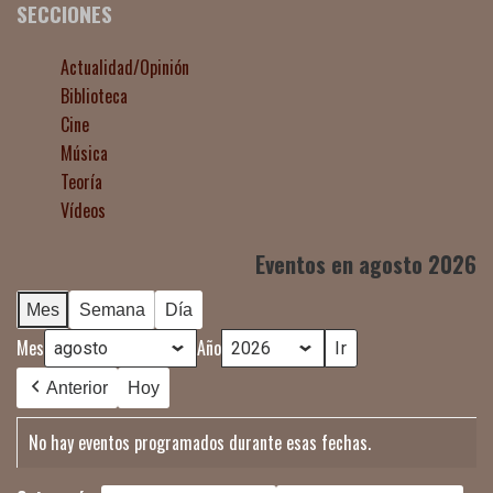
SECCIONES
Actualidad/Opinión
Biblioteca
Cine
Música
Teoría
Vídeos
Eventos en agosto 2026
Mes
Semana
Día
Mes
Año
Anterior
Hoy
No hay eventos programados durante esas fechas.