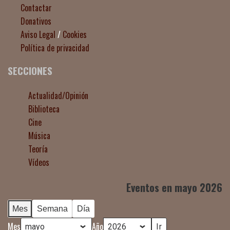
Contactar
Donativos
Aviso Legal
/
Cookies
Política de privacidad
SECCIONES
Actualidad/Opinión
Biblioteca
Cine
Música
Teoría
Vídeos
Eventos en mayo 2026
Mes
Semana
Día
Mes
Año