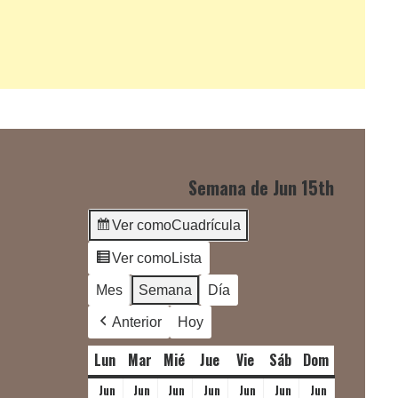
Semana de Jun 15th
Ver como
Cuadrícula
Ver como
Lista
Mes
Semana
Día
Anterior
Hoy
Lun
lunes
Mar
martes
Mié
miércoles
Jue
jueves
Vie
viernes
Sáb
sábado
Dom
domingo
Jun
Jun
Jun
Jun
Jun
Jun
Jun