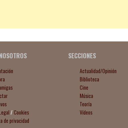
 NOSOTROS
SECCIONES
ntación
Actualidad/Opinión
ora
Biblioteca
amigas
Cine
ctar
Música
ivos
Teoría
Legal
/
Cookies
Vídeos
ca de privacidad