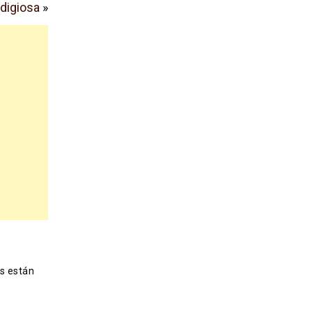
odigiosa
»
s están