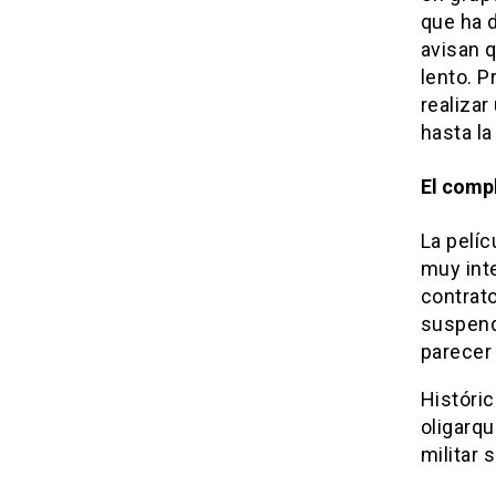
que ha 
avisan q
lento. P
realizar
hasta la
El compl
La pelíc
muy int
contrat
suspendi
parecer
Históri
oligarq
militar 