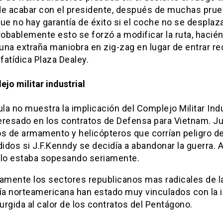
de acabar con el presidente, después de muchas pru
ue no hay garantía de éxito si el coche no se despla
robablemente esto se forzó a modificar la ruta, hacié
 una extraña maniobra en zig-zag en lugar de entrar re
 fatídica Plaza Dealey.
ejo militar industrial
ula no muestra la implicación del Complejo Militar Indu
eresado en los contratos de Defensa para Vietnam. 
os de armamento y helicópteros que corrían peligro d
dos si J.F.Kenndy se decidía a abandonar la guerra. A
 lo estaba sopesando seriamente.
camente los sectores republicanos mas radicales de l
uía norteamericana han estado muy vinculados con la i
surgida al calor de los contratos del Pentágono.