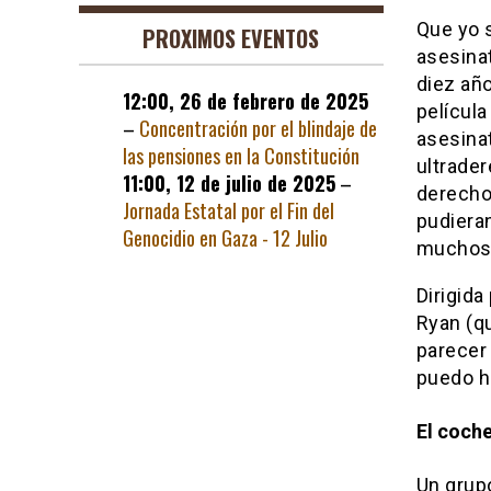
Que yo 
PROXIMOS EVENTOS
asesinat
diez añ
12:00,
26 de febrero de 2025
película
–
Concentración por el blindaje de
asesina
las pensiones en la Constitución
ultrader
11:00,
12 de julio de 2025
–
derechos
Jornada Estatal por el Fin del
pudiera
Genocidio en Gaza - 12 Julio
muchos 
Dirigida
Ryan (q
parecer 
puedo ha
El coche
Un grupo