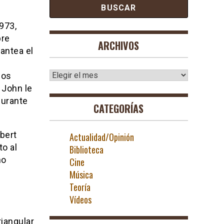
l
973,
bre
ARCHIVOS
antea el
Archivos
los
 John le
durante
CATEGORÍAS
obert
Actualidad/Opinión
o al
Biblioteca
no
Cine
Música
Teoría
Vídeos
riangular