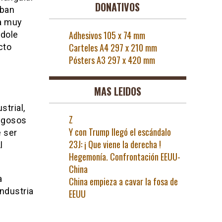
DONATIVOS
eban
za muy
Adhesivos 105 x 74 mm
ndole
Carteles A4 297 x 210 mm
cto
Pósters A3 297 x 420 mm
MAS LEIDOS
strial,
Z
Jugosos
Y con Trump llegó el escándalo
e ser
23J: ¡ Que viene la derecha !
l
Hegemonía. Confrontación EEUU-
China
a
China empieza a cavar la fosa de
ndustria
EEUU