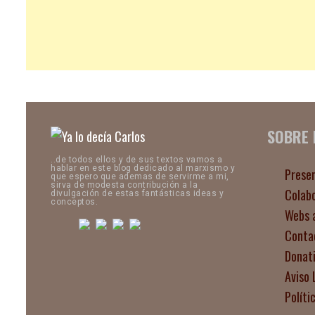
SOBRE
..de todos ellos y de sus textos vamos a
hablar en este blog dedicado al marxismo y
Prese
que espero que ademas de servirme a mi,
sirva de modesta contribución a la
Colab
divulgación de estas fantásticas ideas y
conceptos.
Webs 
Conta
Donat
Aviso 
Políti