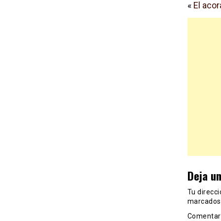
«
El aco
Deja u
Tu direcci
marcados
Comentar