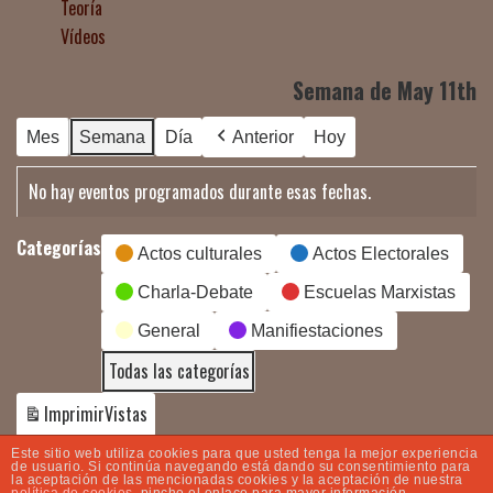
Teoría
Vídeos
Semana de May 11th
Mes
Semana
Día
Anterior
Hoy
No hay eventos programados durante esas fechas.
Categorías
Actos culturales
Actos Electorales
Charla-Debate
Escuelas Marxistas
General
Manifiestaciones
Todas las categorías
Imprimir
Vistas
Este sitio web utiliza cookies para que usted tenga la mejor experiencia
de usuario. Si continúa navegando está dando su consentimiento para
la aceptación de las mencionadas cookies y la aceptación de nuestra